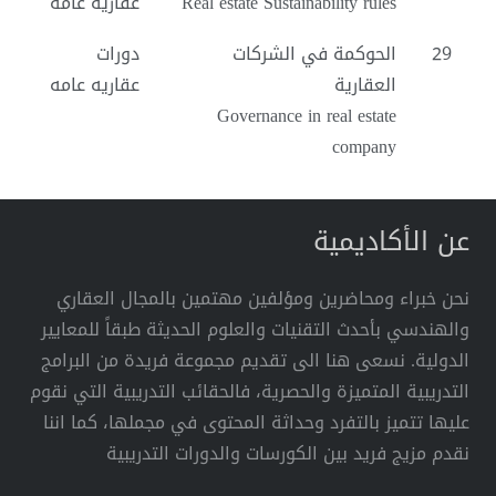
Real estate Sustainability rules
عقاريه عامه
29
الحوكمة في الشركات
دورات
العقارية
عقاريه عامه
Governance in real estate
company
عن الأكاديمية
نحن خبراء ومحاضرين ومؤلفين مهتمين بالمجال العقاري
والهندسي بأحدث التقنيات والعلوم الحديثة طبقاً للمعايير
الدولية. نسعى هنا الى تقديم مجموعة فريدة من البرامج
التدريبية المتميزة والحصرية، فالحقائب التدريبية التي نقوم
عليها تتميز بالتفرد وحداثة المحتوى في مجملها، كما اننا
نقدم مزيج فريد بين الكورسات والدورات التدريبية