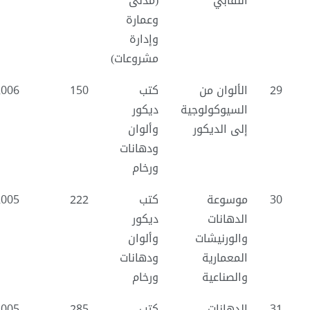
النقابي
(مدنى
وعمارة
وإدارة
مشروعات)
29
الألوان من
كتب
150
2006
السيوكولوجية
ديكور
إلى الديكور
وألوان
ودهانات
ورخام
30
موسوعة
كتب
222
2005
الدهانات
ديكور
والورنيشات
وألوان
المعمارية
ودهانات
والصناعية
ورخام
31
الدهانات
كتب
285
2005