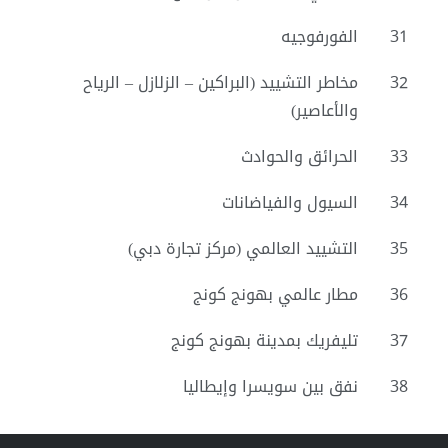
31
الفورفوجيه
32
مخاطر التشييد (البراكين – الزلازل – الرياح
والأعاصير)
33
الحرائق والحوادث
34
السيول والفياضانات
35
التشييد العالمي (مركز تجارة دبي)
36
مطار عالمي بهونج كونج
37
تليفريك بمدينة بهونج كونج
38
نفق بين سويسرا وإيطاليا