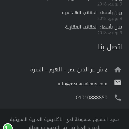
9 يوليو، 2018
بيان بأسماء الحقائب الهندسية
9 يوليو، 2018
بيان بأسماء الحقائب العقارية
9 يوليو، 2018
اتصل بنا
2 ش عز الدين عمر – الهرم – الجيزة
home
mail
info@rea-academy.com
01010888850
phone
جميع الحقوق محفوظة لدي الاكاديمية العربية الامريكية
للخبراء العقاريين تم التصمم بواسطة