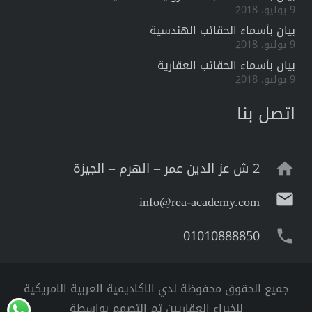
9 يوليو، 2018
بيان بأسماء الحقائب الهندسية
9 يوليو، 2018
بيان بأسماء الحقائب العقارية
9 يوليو، 2018
اتصل بنا
2 ش عز الدين عمر – الهرم – الجيزة
home
mail
info@rea-academy.com
01010888850
phone
جميع الحقوق محفوظة لدي الاكاديمية العربية الامريكية
للخبراء العقاريين تم التصمم بواسطة